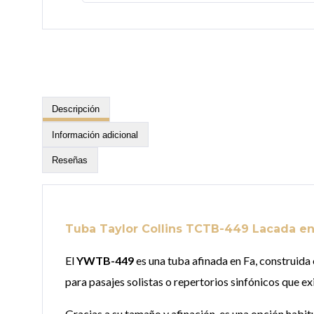
Descripción
Información adicional
Reseñas
Tuba Taylor Collins TCTB-449 Lacada en
El
YWTB-449
es una tuba afinada en Fa, construida
para pasajes solistas o repertorios sinfónicos que ex
Gracias a su tamaño y afinación, es una opción habit