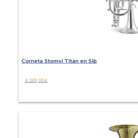
Corneta Stomvi Titán en Sib
4.389,00
€
VER