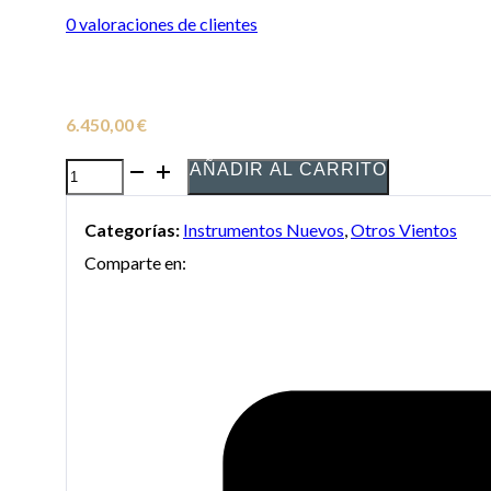
0
valoraciones de clientes
6.450,00
€
AÑADIR AL CARRITO
Tuba
Taylor
Categorías:
Instrumentos Nuevos
,
Otros Vientos
Collins
Comparte en:
TCTB-
449
Lacada
en
Fa
cantidad