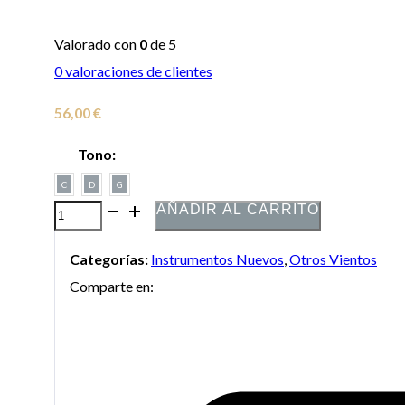
Valorado con
0
de 5
0
valoraciones de clientes
56,00
€
Tono:
C
D
G
AÑADIR AL CARRITO
Armónica
Hohner
Categorías:
Instrumentos Nuevos
,
Otros Vientos
Marine
Comparte en:
Band
24
Voces
Modelo
364/240