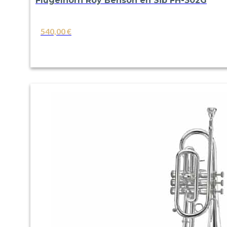
Flugelhorn Roy Benson en Sib FH-302G
540,00
€
VER