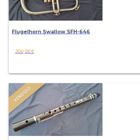
Flugelhorn Swallow SFH-646
300,00
€
VER
VENDIDO