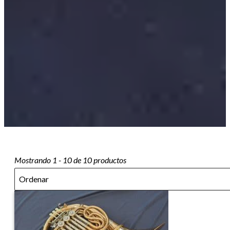
Mostrando 1 - 10 de 10 productos
Sort
Sort content
Sort content
Ordenar