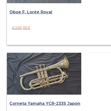
Oboe F. Lorée Royal
6.500,00
€
VER
Corneta Yamaha YCR-233S Japón