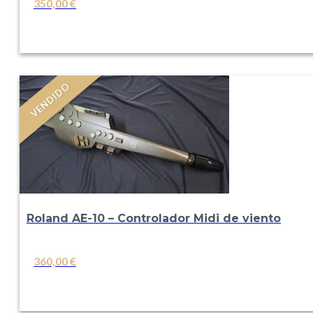
350,00
€
VER
VENDIDO
Roland AE-10 – Controlador Midi de viento
360,00
€
VER