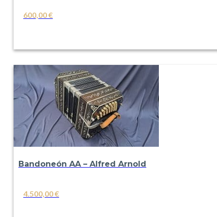
600,00
€
VER
Bandoneón AA – Alfred Arnold
4.500,00
€