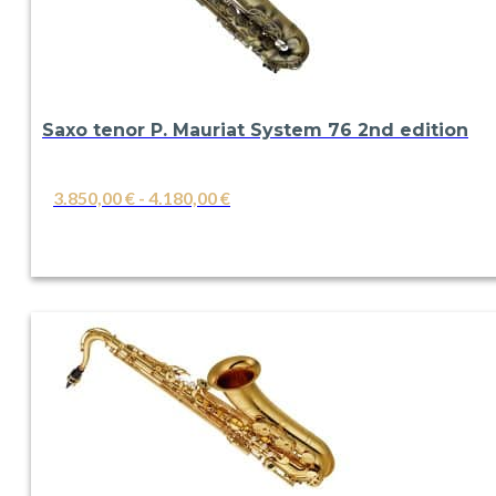
Saxo tenor P. Mauriat System 76 2nd edition
Rango
3.850,00
€
-
4.180,00
€
de
VER
precios:
desde
3.850,00 €
hasta
4.180,00 €