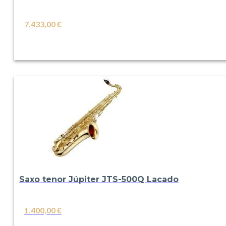
7.433,00
€
VER
Saxo tenor Júpiter JTS-500Q Lacado
1.400,00
€