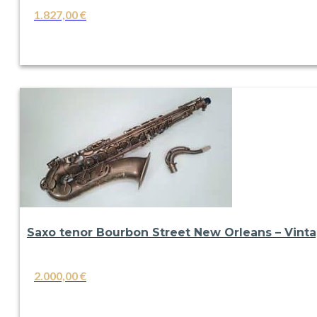
1.827,00
€
VER
Saxo tenor Bourbon Street New Orleans – Vint
2.000,00
€
VER