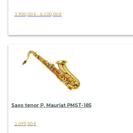
Rango
3.900,00
€
-
6.100,00
€
de
VER
precios:
desde
3.900,00 €
hasta
6.100,00 €
Saxo tenor P. Mauriat PMST-185
2.099,00
€