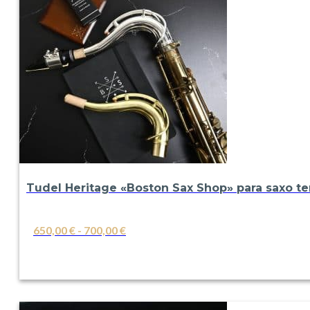
Tudel Heritage «Boston Sax Shop» para saxo te
Rango
650,00
€
-
700,00
€
de
VER
precios:
desde