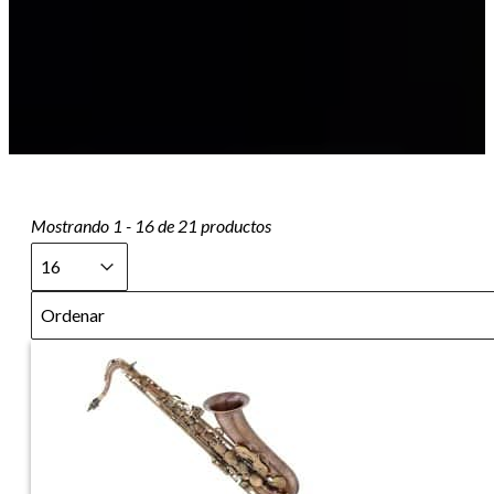
Mostrando 1 - 16 de 21 productos
Select number per page
Select number per page
16
Sort
Sort content
Sort content
Ordenar