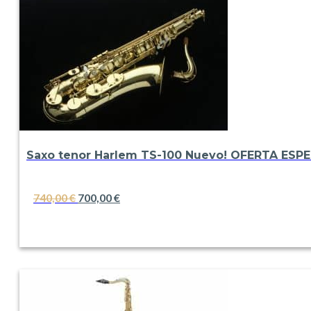
650,00 €
hasta
700,00 €
Saxo tenor Harlem TS-100 Nuevo! OFERTA ESPE
El
El
740,00
€
700,00
€
precio
precio
VER
original
actual
era:
es:
740,00 €.
700,00 €.