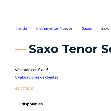
Tienda
/
Instrumentos Nuevos
/
Saxos
/
Saxo 
Saxo Tenor S
Valorado con
0
de 5
0
valoraciones de clientes
4.077,00
€
1 disponibles