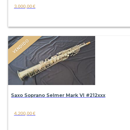
3.000,00
€
VER
VENDIDO
Saxo Soprano Selmer Mark VI #212xxx
4.200,00
€
VER