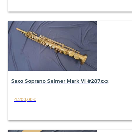
VER
Saxo Soprano Selmer Mark VI #287xxx
4.200,00
€
VER