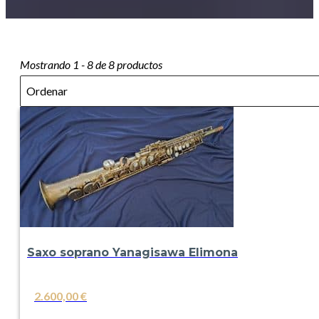
Mostrando 1 - 8 de 8 productos
Sort
Sort content
Sort content
Ordenar
Saxo soprano Yanagisawa Elimona
2.600,00
€