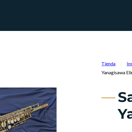
Tienda
/
In
Yanagisawa El
S
Y