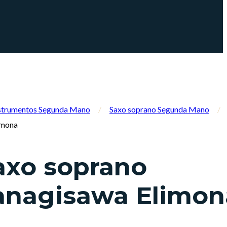
strumentos Segunda Mano
/
Saxo soprano Segunda Mano
/
imona
axo soprano
anagisawa Elimon