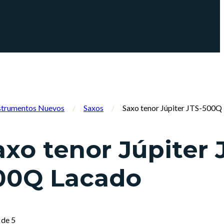
strumentos Nuevos
/
Saxos
/
Saxo tenor Júpiter JTS-500Q
axo tenor Júpiter 
00Q Lacado
de 5