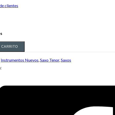
de clientes
es
L CARRITO
:
Instrumentos Nuevos
,
Saxo Tenor
,
Saxos
: