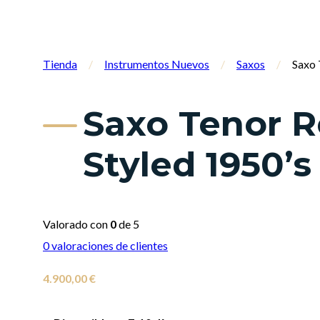
Tienda
/
Instrumentos Nuevos
/
Saxos
/
Saxo 
Saxo Tenor Re
Styled 1950’s
Valorado con
0
de 5
0
valoraciones de clientes
4.900,00
€