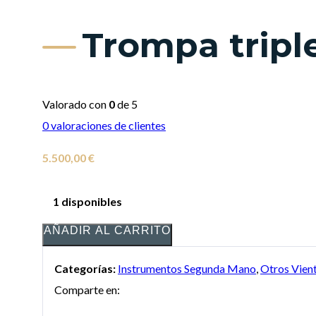
Trompa tripl
Valorado con
0
de 5
0
valoraciones de clientes
5.500,00
€
1 disponibles
AÑADIR AL CARRITO
Categorías:
Instrumentos Segunda Mano
,
Otros Vien
Comparte en: