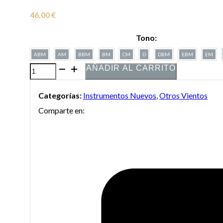
46,00
€
Tono:
ABM
AM
BBM
BM
CM
D
DBM
EBM
EM
AÑADIR AL CARRITO
Armónica
Hohner
Categorías:
Instrumentos Nuevos
,
Otros Vientos
Marine
Comparte en:
Band
Natural
Minor
20
Voces
cantidad