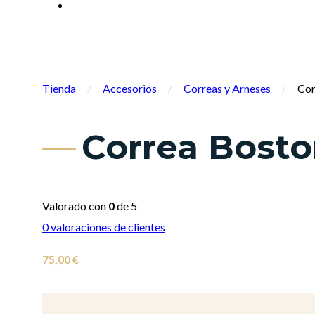
Tienda
/
Accesorios
/
Correas y Arneses
/
Cor
Correa Bosto
Valorado con
0
de 5
0
valoraciones de clientes
75,00
€