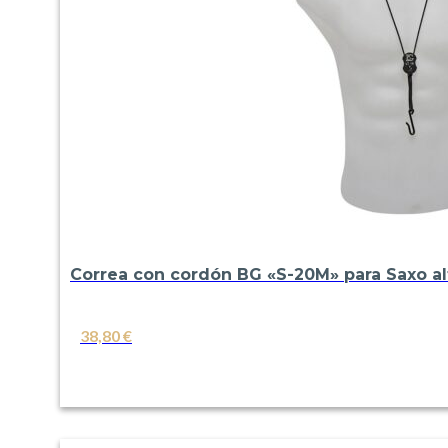
Correa con cordón BG «S-20M» para Saxo al
38,80
€
VER