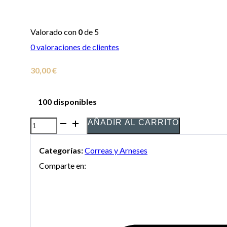
Valorado con
0
de 5
0
valoraciones de clientes
30,00
€
100 disponibles
AÑADIR AL CARRITO
Correa
Bambú
Categorías:
Correas y Arneses
Doble
Comparte en:
Piel
Reforzada
para
saxo