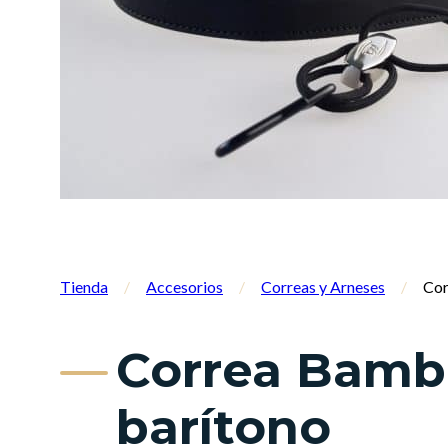
Tienda
/
Accesorios
/
Correas y Arneses
/
Cor
Correa Bambú
barítono