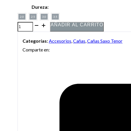
Dureza:
2.0
2.5
3.0
3.5
AÑADIR AL CARRITO
Caña
sintética
Categorías:
Accesorios
,
Cañas
,
Cañas Saxo Tenor
Harry
Comparte en:
Hartmann's
Fiberreed
RPL
para
Saxo
Tenor
cantidad