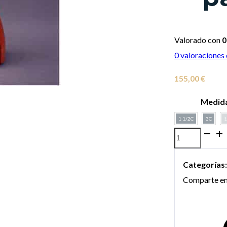
Valorado con
0
0
valoraciones 
155,00
€
Medid
1 1/2C
3C
1
Boquilla
All
Categorías
Brass
Comparte en
modelo
"Hybrid
Pesada"
para