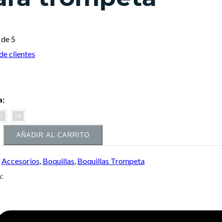
de 5
de clientes
a:
C
2B
AÑADIR AL CARRITO
:
Accesorios
,
Boquillas
,
Boquillas Trompeta
: