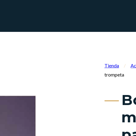
Tienda
/
Ac
trompeta
B
m
p