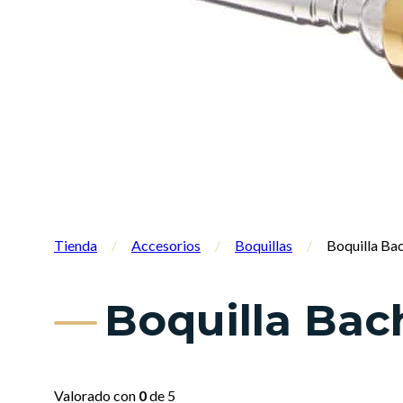
Tienda
/
Accesorios
/
Boquillas
/
Boquilla Bac
Boquilla Bac
Valorado con
0
de 5