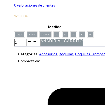
0
valoraciones de clientes
163,00
€
Medida:
1 1/2C
1 1/4C
10 1/2C
3C
5C
7C
1C
6C
AÑADIR AL CARRITO
Boquilla
Bach
Categorías:
Accesorios
,
Boquillas
,
Boquillas Trompe
plateada
Comparte en:
anillo
dorado
para
trompeta
cantidad