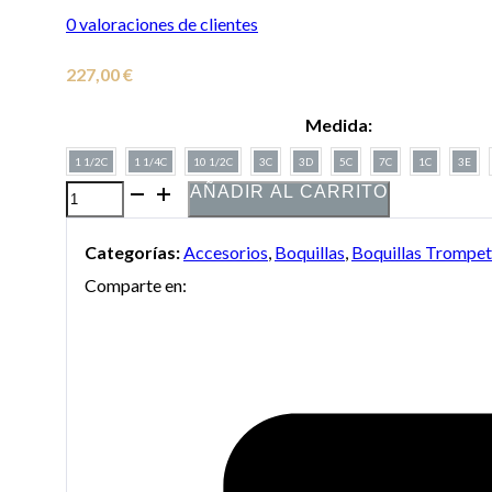
0
valoraciones de clientes
227,00
€
Medida:
1 1/2C
1 1/4C
10 1/2C
3C
3D
5C
7C
1C
3E
AÑADIR AL CARRITO
Boquilla
Bach
Categorías:
Accesorios
,
Boquillas
,
Boquillas Trompe
dorada
Comparte en:
para
trompeta
cantidad