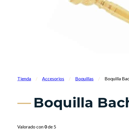
Tienda
/
Accesorios
/
Boquillas
/
Boquilla Ba
Boquilla Bac
Valorado con
0
de 5