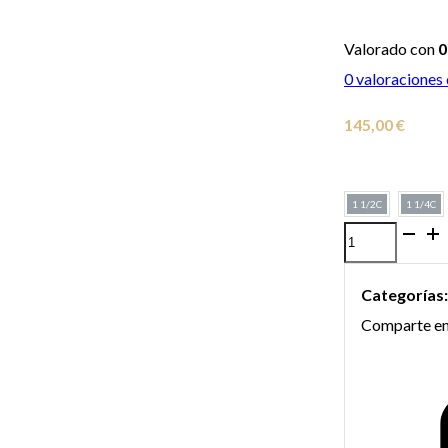
Valorado con
0
0
valoraciones 
145,00
€
1 1/2C
1 1/4C
Boquilla
All
Categorías
Brass
Comparte en
modelo
"Standard"
para
trompeta
cantidad