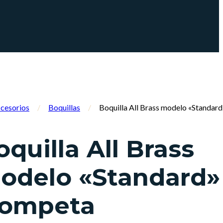
cesorios
/
Boquillas
/
Boquilla All Brass modelo «Standar
oquilla All Brass
odelo «Standard»
rompeta