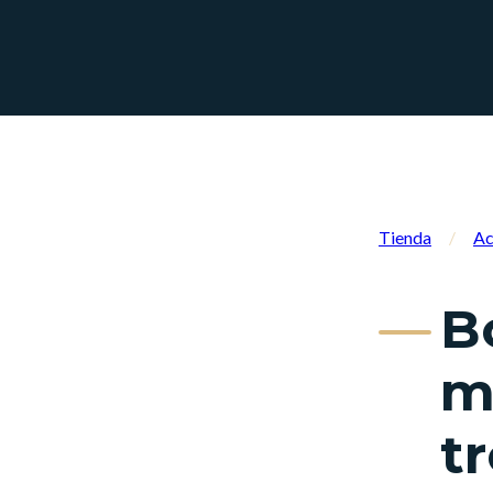
Tienda
/
Ac
B
m
t