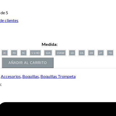
de 5
de clientes
Medida:
3C
3D
5C
1 1/4D
12A
15AW
1D
2A
2B
2F
7D
AÑADIR AL CARRITO
:
Accesorios
,
Boquillas
,
Boquillas Trompeta
: