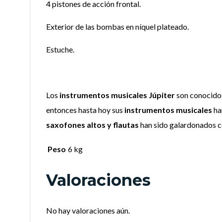
4 pistones de acción frontal.
Exterior de las bombas en níquel plateado.
Estuche.
Los
instrumentos musicales Júpiter
son conocido
entonces hasta hoy sus
instrumentos musicales
ha
saxofones altos y flautas
han sido galardonados co
Peso
6 kg
Valoraciones
No hay valoraciones aún.