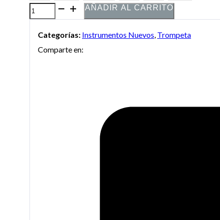
AÑADIR AL CARRITO
Trompeta
Taylor
Categorías:
Instrumentos Nuevos
,
Trompeta
Collins
Comparte en:
TCTR-
09
cantidad