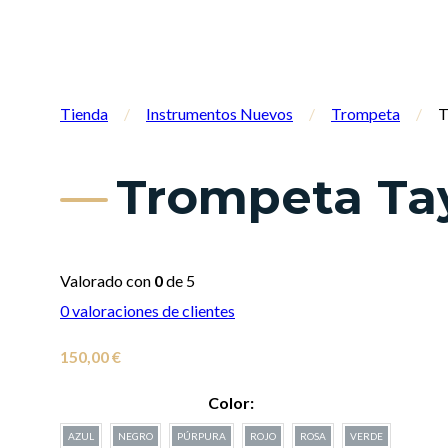
Tienda
/
Instrumentos Nuevos
/
Trompeta
/
T
Trompeta Tay
Valorado con
0
de 5
0
valoraciones de clientes
150,00
€
Color:
AZUL
NEGRO
PÚRPURA
ROJO
ROSA
VERDE