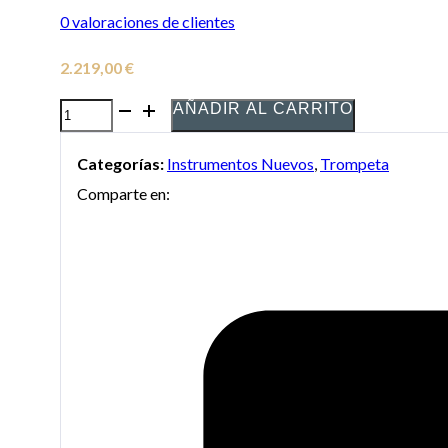
0
valoraciones de clientes
2.219,00
€
AÑADIR AL CARRITO
Trompeta
Stomvi
Categorías:
Instrumentos Nuevos
,
Trompeta
Elite
Comparte en:
en
DO
Plateada
cantidad