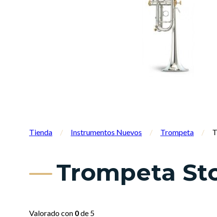
Tienda
/
Instrumentos Nuevos
/
Trompeta
/
T
Trompeta Sto
Valorado con
0
de 5