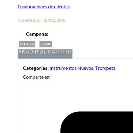
0
valoraciones de clientes
Rango
3.260,00
€
-
3.433,00
€
de
Campana:
precios:
BELLFLEX
COBRE
desde
AÑADIR AL CARRITO
3.260,00 €
hasta
Categorías:
Instrumentos Nuevos
,
Trompeta
3.433,00 €
Comparte en: