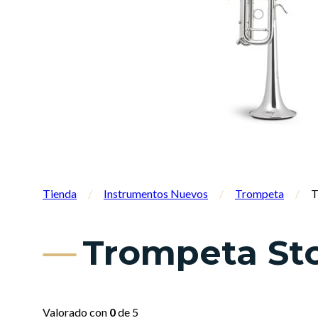
Tienda
/
Instrumentos Nuevos
/
Trompeta
/
T
Trompeta St
Valorado con
0
de 5