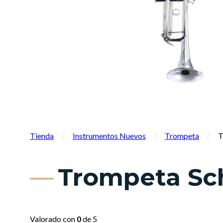
Tienda
/
Instrumentos Nuevos
/
Trompeta
/
T
Trompeta Sc
Valorado con
0
de 5