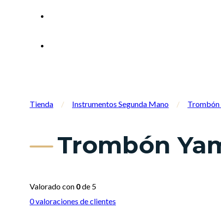
Tienda
/
Instrumentos Segunda Mano
/
Trombón 
Trombón Yam
Valorado con
0
de 5
0
valoraciones de clientes