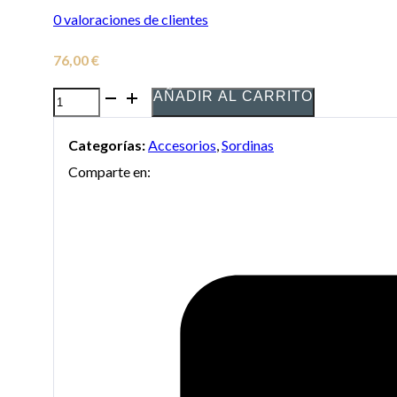
0
valoraciones de clientes
76,00
€
AÑADIR AL CARRITO
Sordina
Denis
Categorías:
Accesorios
,
Sordinas
Wick
Comparte en:
5505
Recta
para
Trombón
cantidad