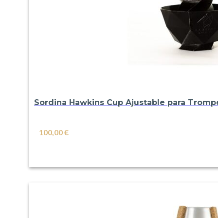
Sordina Hawkins Cup Ajustable para Tromp
100,00
€
VER