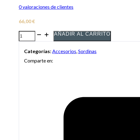
0
valoraciones de clientes
66,00
€
AÑADIR AL CARRITO
Sordina
Denis
Categorías:
Accesorios
,
Sordinas
Wick
Comparte en:
Practice
5535
para
Flugelhorn
cantidad