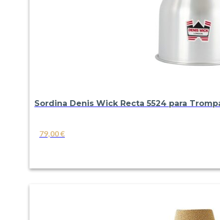
Sordina Denis Wick Recta 5524 para Tromp
79,00
€
VER