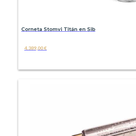
Corneta Stomvi Titán en Sib
4.389,00
€
VER