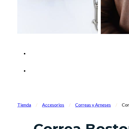
Tienda
/
Accesorios
/
Correas y Arneses
/
Cor
Correa Bosto