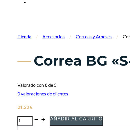
Tienda
/
Accesorios
/
Correas y Arneses
/
Cor
Correa BG «S
Valorado con
0
de 5
0
valoraciones de clientes
21,20
€
AÑADIR AL CARRITO
Correa
BG