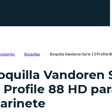
cesorios
/
Boquillas
/
Boquilla Vandoren Serie 13 Profile 
oquilla Vandoren 
3 Profile 88 HD pa
larinete