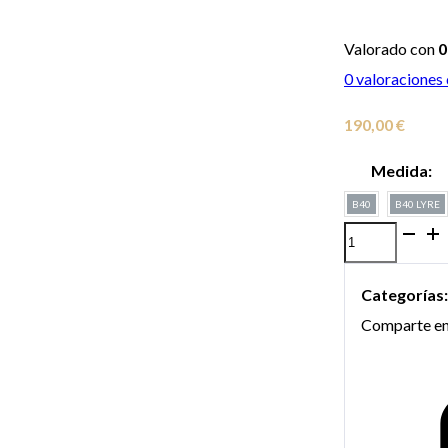
Valorado con
0
0
valoraciones 
190,00
€
Medida:
B40
B40 LYRE
Boquilla
Vandoren
Categorías
Serie
Comparte en
13
Profile
88
HD
para