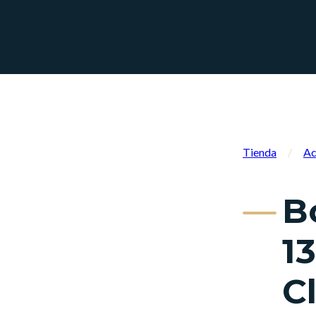
Tienda
/
Ac
B
1
C