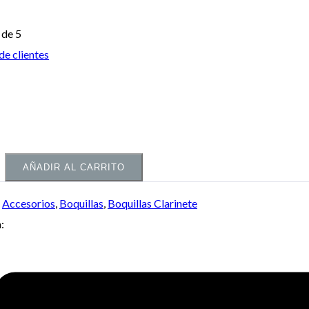
de 5
de clientes
AÑADIR AL CARRITO
:
Accesorios
,
Boquillas
,
Boquillas Clarinete
: