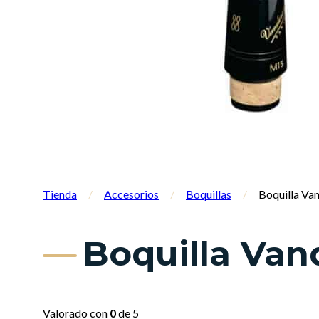
Tienda
/
Accesorios
/
Boquillas
/
Boquilla Van
Boquilla Vand
Valorado con
0
de 5