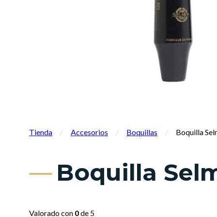
Tienda
/
Accesorios
/
Boquillas
/
Boquilla Sel
Boquilla Sel
Valorado con
0
de 5