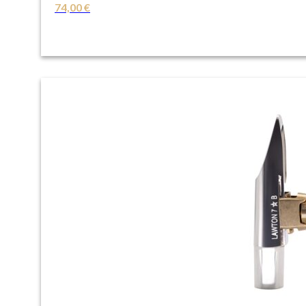
74,00
€
VER