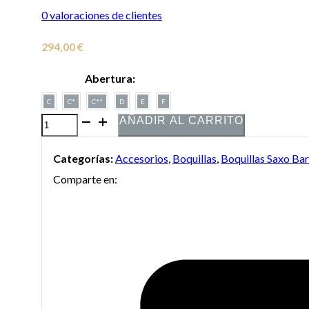
0
valoraciones de clientes
294,00
€
Abertura:
C
C*
C**
D
E
F
AÑADIR AL CARRITO
Boquilla
Selmer
Categorías:
Accesorios
,
Boquillas
,
Boquillas Saxo Ba
S-
Comparte en:
80
para
saxo
barítono
cantidad