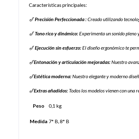
Características principales:
🎷
Precisión Perfeccionada :
Creado utilizando tecnolo
🎷
Tono rico y dinámico:
Experimenta un sonido pleno y 
🎷
Ejecución sin esfuerzo:
El diseño ergonómico te perm
🎷
Entonación y articulación mejoradas:
Nuestro avanza
🎷
Estética moderna:
Nuestro elegante y moderno diseño
🎷
Extras añadidos:
Todos los modelos vienen con una re
Peso
0,1 kg
Medida
7* B, 8* B