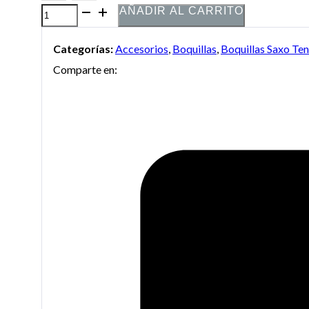
AÑADIR AL CARRITO
Boquilla
Lawton
Categorías:
Accesorios
,
Boquillas
,
Boquillas Saxo Te
metálica
Comparte en:
saxo
tenor
cantidad