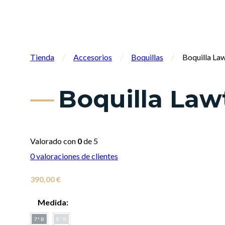
Tienda
/
Accesorios
/
Boquillas
/
Boquilla La
Boquilla Law
Valorado con
0
de 5
0
valoraciones de clientes
390,00
€
Medida:
7* B
8* B