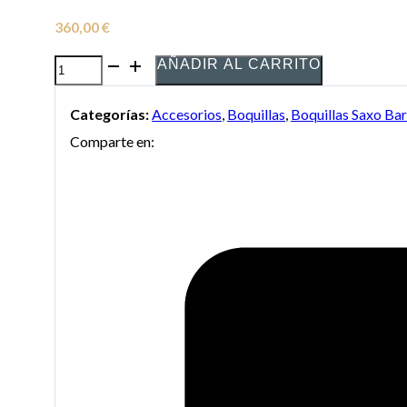
360,00
€
AÑADIR AL CARRITO
Boquilla
Selmer
Categorías:
Accesorios
,
Boquillas
,
Boquillas Saxo Ba
Concept
Comparte en:
saxo
barítono
cantidad