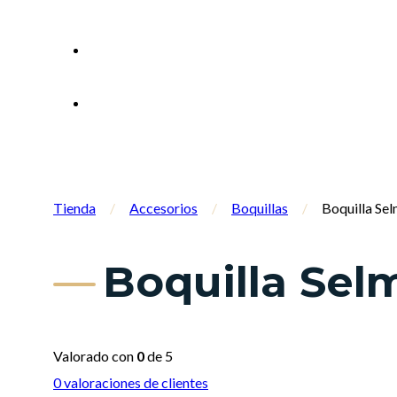
Tienda
/
Accesorios
/
Boquillas
/
Boquilla Se
Boquilla Sel
Valorado con
0
de 5
0
valoraciones de clientes