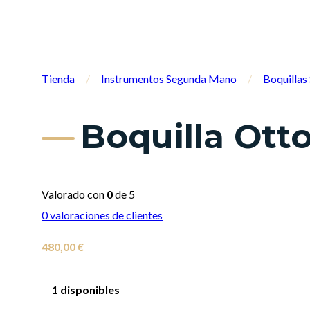
Tienda
/
Instrumentos Segunda Mano
/
Boquilla
Boquilla Ott
Valorado con
0
de 5
0
valoraciones de clientes
480,00
€
1 disponibles