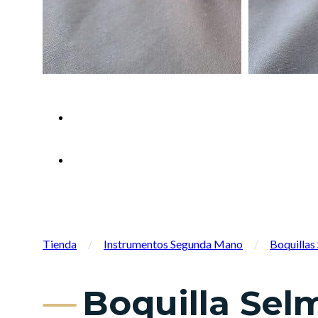
Tienda
/
Instrumentos Segunda Mano
/
Boquilla
Boquilla Selm