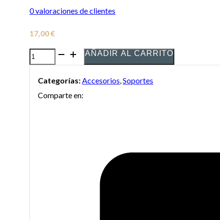
0
valoraciones de clientes
17,00
€
AÑADIR AL CARRITO
Atril
de
Categorías:
Accesorios
,
Soportes
Marcha
Comparte en:
Samba
para
Baritone
cantidad