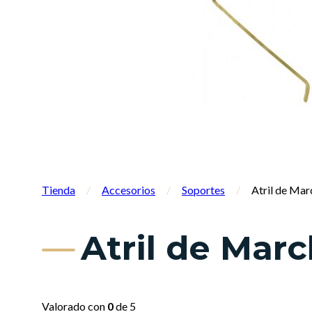
Tienda
/
Accesorios
/
Soportes
/
Atril de Ma
Atril de Mar
Valorado con
0
de 5