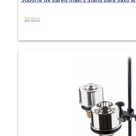
Soporte de pared Iñaki’s Stand para Saxo al
50,00
€
VER