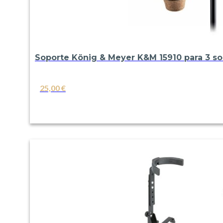
Soporte König & Meyer K&M 15910 para 3 so
25,00
€
VER