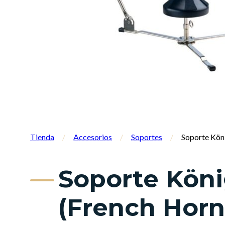
Tienda
/
Accesorios
/
Soportes
/
Soporte Kön
Soporte Kön
(French Horn