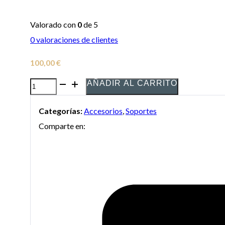
Valorado con
0
de 5
0
valoraciones de clientes
100,00
€
AÑADIR AL CARRITO
Soporte
König
Categorías:
Accesorios
,
Soportes
&
Comparte en:
Meyer
K&M
15140
para
Trompa
(French
Horn)