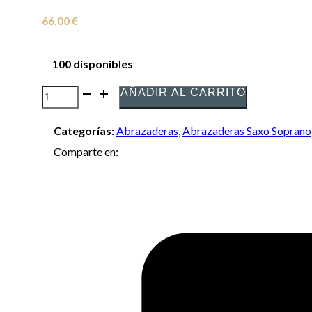
66,00
€
100 disponibles
AÑADIR AL CARRITO
Abrazadera
Rovner
Categorías:
Abrazaderas
,
Abrazaderas Saxo Soprano
Versa
Comparte en:
para
Saxo
Soprano
cantidad