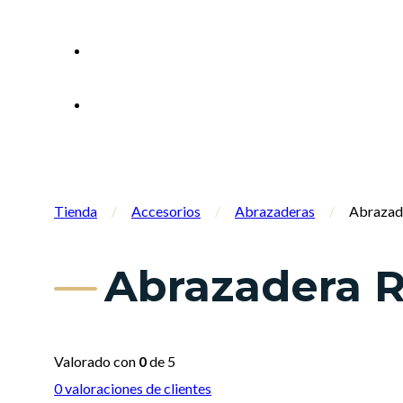
Tienda
/
Accesorios
/
Abrazaderas
/
Abrazade
Abrazadera R
Valorado con
0
de 5
0
valoraciones de clientes