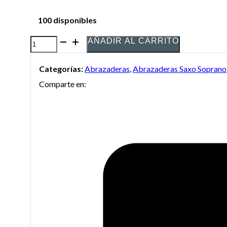
100 disponibles
AÑADIR AL CARRITO
Abrazadera
BG
Categorías:
Abrazaderas
,
Abrazaderas Saxo Soprano
Super
Comparte en:
Revelation
L-
14SR
para
Saxo
soprano
cantidad