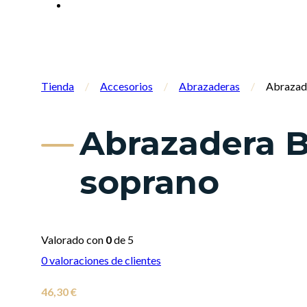
Tienda
/
Accesorios
/
Abrazaderas
/
Abrazade
Abrazadera B
soprano
Valorado con
0
de 5
0
valoraciones de clientes
46,30
€