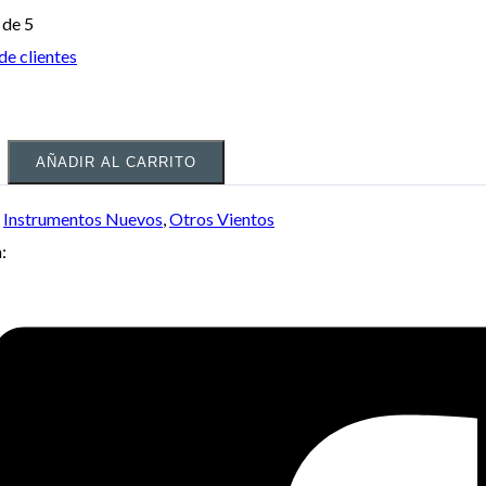
de 5
de clientes
AÑADIR AL CARRITO
:
Instrumentos Nuevos
,
Otros Vientos
: