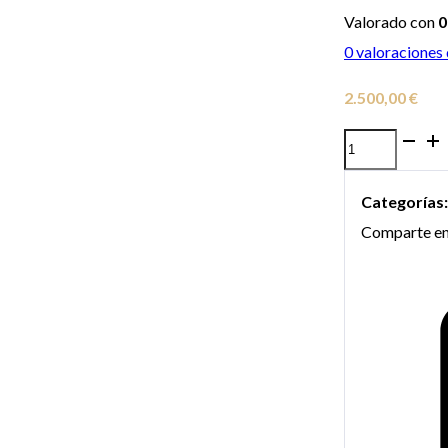
Valorado con
0
0
valoraciones 
2.500,00
€
Tuba
Taylor
Categorías
Collins
Comparte en
TCTB-
470
Lacada
en
Sib
cantidad