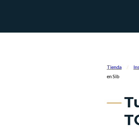
Tienda
/
In
en Sib
T
T