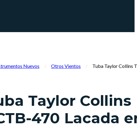
strumentos Nuevos
/
Otros Vientos
/
Tuba Taylor Collins
uba Taylor Collins
CTB-470 Lacada e