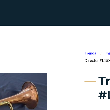
Tienda
/
In
Director #L15
T
#