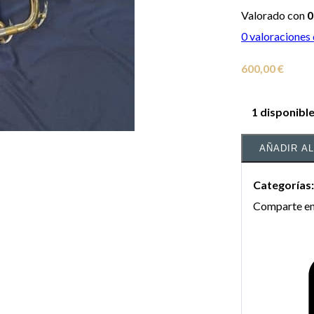
Valorado con
0
0
valoraciones 
600,00
€
1 disponibl
AÑADIR A
Categorías
Comparte en