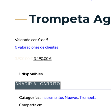
Trompeta Ag
Valorado con
0
de 5
0
valoraciones de clientes
El
El
3.900,00
€
3.490,00
€
precio
precio
original
actual
1 disponibles
era:
es:
AÑADIR AL CARRITO
3.900,00 €.
3.490,00 €.
Categorías:
Instrumentos Nuevos
,
Trompeta
Comparte en: