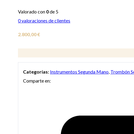
Valorado con
0
de 5
0
valoraciones de clientes
2.800,00
€
Categorías:
Instrumentos Segunda Mano
,
Trombón S
Comparte en: