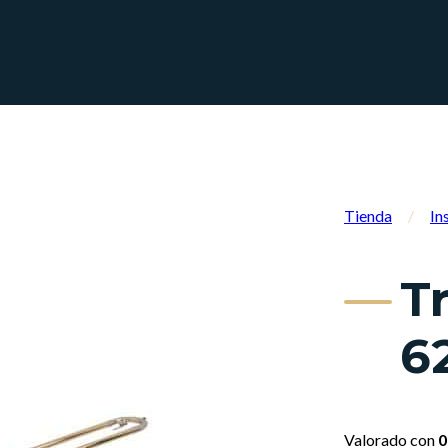
Tienda
/
In
T
6
Valorado con
0