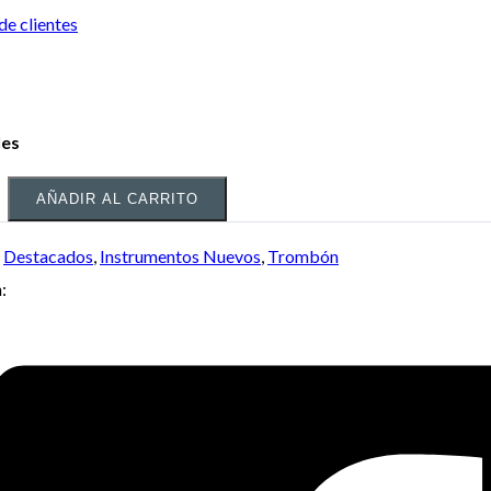
de clientes
les
AÑADIR AL CARRITO
:
Destacados
,
Instrumentos Nuevos
,
Trombón
: