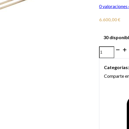
0
valoraciones 
6.600,00
€
30 disponib
Trombón
Bajo
Categorías
Conn
Comparte en
62HCL
cantidad