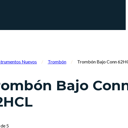
strumentos Nuevos
/
Trombón
/
Trombón Bajo Conn 62H
rombón Bajo Con
2HCL
de 5