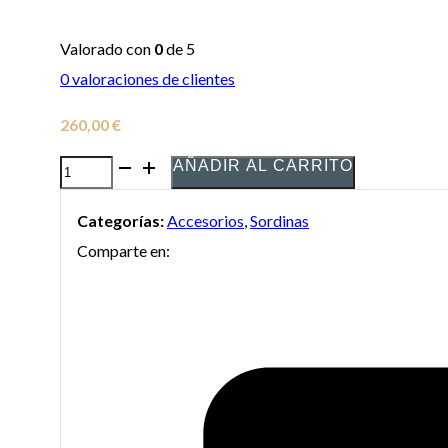
Valorado con
0
de 5
0
valoraciones de clientes
260,00
€
AÑADIR AL CARRITO
Sordina
Yamaha
Categorías:
Accesorios
,
Sordinas
Silent
Comparte en:
Brass
SB5J
para
trombón
tenor
y
bajo