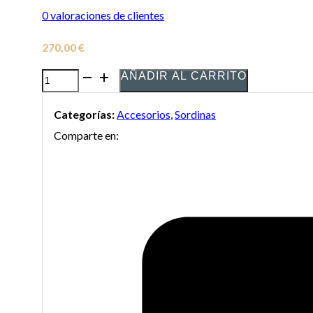
0
valoraciones de clientes
270,00
€
AÑADIR AL CARRITO
Sordina
Yamaha
Categorías:
Accesorios
,
Sordinas
Silent
Comparte en:
Brass
SB3J
para
trompa
cantidad