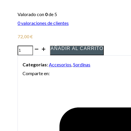
Valorado con
0
de 5
0
valoraciones de clientes
72,00
€
AÑADIR AL CARRITO
Sordina
Denis
Categorías:
Accesorios
,
Sordinas
Wick
Comparte en:
5504-
B
Latón
Recta
para
Trompeta
o