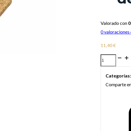
Valorado con
0
0
valoraciones 
11,40
€
Set
de
Categorías
corchos
Comparte en
Denis
Wick
para
sordina
recta
de