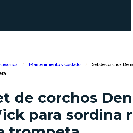
cesorios
/
Mantenimiento y cuidado
/
Set de corchos Deni
eta
et de corchos Den
ick para sordina 
e trompeta