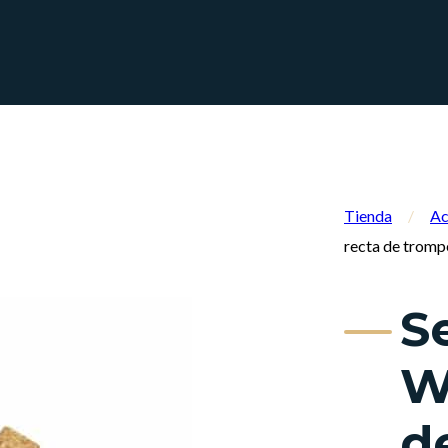
Tienda
/
Ac
recta de tromp
S
W
d