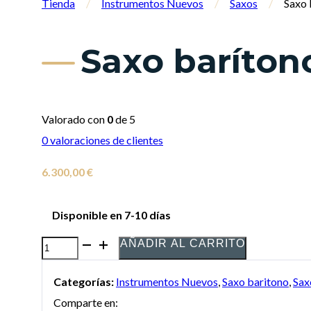
Tienda
/
Instrumentos Nuevos
/
Saxos
/
Saxo 
Saxo baríton
Valorado con
0
de 5
0
valoraciones de clientes
6.300,00
€
Disponible en 7-10 días
AÑADIR AL CARRITO
Saxo
barítono
Categorías:
Instrumentos Nuevos
,
Saxo baritono
,
Sax
P.
Comparte en:
Mauriat